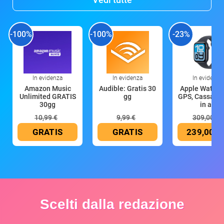
-100%
-100%
-23%
In evidenza
In evidenza
In evidenza
Amazon Music
Audible: Gratis 30
Apple Watch 
Unlimited GRATIS
gg
GPS, Cassa 4
30gg
in all
10,99 €
9,99 €
309,00 €
GRATIS
GRATIS
239,00 €
Scelti dalla redazione