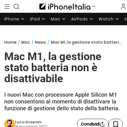
iPhone
iPad
Mac
AirPods
Watch
Home
/
Mac
/
News
/
Mac M1, la gestione stato batteria non è disattivabile
Mac M1, la gestione
stato batteria non è
disattivabile
I nuovi Mac con processore Apple Silicon M1
non consentono al momento di disattivare la
funzione di gestione dello stato della batteria.
Luca Ansevini
Condividi
18 Novembre 2020