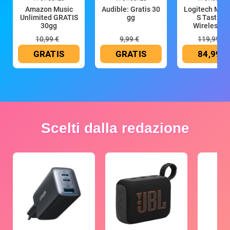
Amazon Music
Audible: Gratis 30
Logitech MX 
Unlimited GRATIS
gg
S Tastiera
30gg
Wireless (G
10,99 €
9,99 €
119,99 €
GRATIS
GRATIS
84,99 €
Scelti dalla redazione