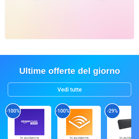
Ultime offerte del giorno
Vedi tutte
-100%
-100%
-29%
In evidenza
In evidenza
In evidenza