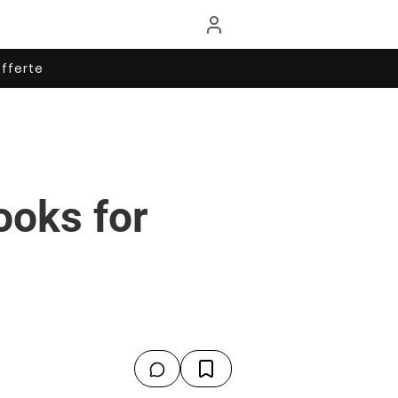
fferte
ooks for