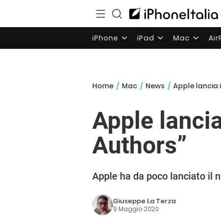
iPhone
iPad
Mac
Ai
Home
/
Mac
/
News
/
Apple lancia 
Apple lancia
Authors”
Apple ha da poco lanciato il 
Giuseppe La Terza
9 Maggio 2020