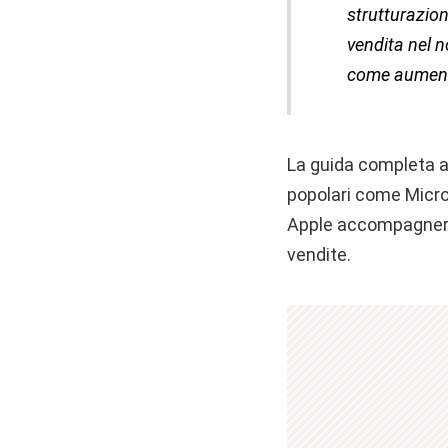
strutturazion
vendita nel n
come aumentar
La guida completa ai
popolari come Micros
Apple accompagnerà g
vendite.