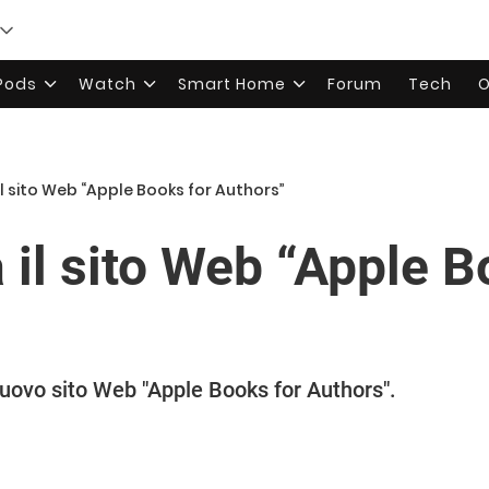
rPods
Watch
Smart Home
Forum
Tech
O
il sito Web “Apple Books for Authors”
 il sito Web “Apple B
nuovo sito Web "Apple Books for Authors".