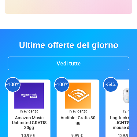
Ultime offerte del giorno
Vedi tutte
-100%
-100%
-54%
In evidenza
In evidenza
12:43
Amazon Music
Audible: Gratis 30
Logitech G P
Unlimited GRATIS
gg
LIGHTSPE
30gg
mouse da g
10,99 €
9,99 €
129,99 €