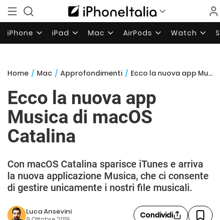
iPhone
iPad
Mac
AirPods
Watch
Home
/
Mac
/
Approfondimenti
/
Ecco la nuova app Musica di macOS Catalina
Ecco la nuova app
Musica di macOS
Catalina
Con macOS Catalina sparisce iTunes e arriva
la nuova applicazione Musica, che ci consente
di gestire unicamente i nostri file musicali.
Luca Ansevini
Condividi
9 Ottobre 2019