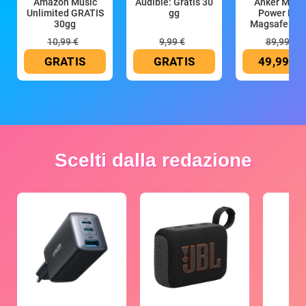
Amazon Music
Audible: Gratis 30
Anker Mag
Unlimited GRATIS
gg
Power Ban
30gg
Magsafe 10
mAh
10,99 €
9,99 €
89,99 €
GRATIS
GRATIS
49,99 €
Scelti dalla redazione