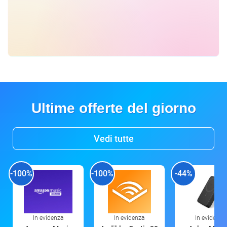
Ultime offerte del giorno
Vedi tutte
-100%
-100%
-44%
In evidenza
In evidenza
In evidenza