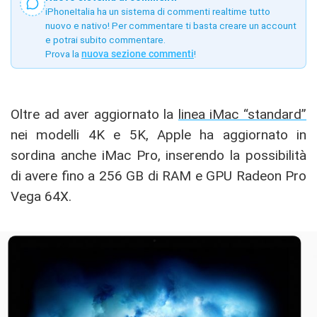
iPhoneItalia ha un sistema di commenti realtime tutto
nuovo e nativo! Per commentare ti basta creare un account
e potrai subito commentare.
Prova la
nuova sezione commenti
!
Oltre ad aver aggiornato la
linea iMac “standard”
nei modelli 4K e 5K, Apple ha aggiornato in
sordina anche iMac Pro, inserendo la possibilità
di avere fino a 256 GB di RAM e GPU Radeon Pro
Vega 64X.