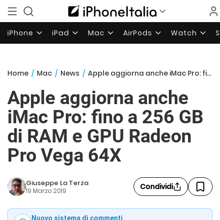
iPhone
iPad
Mac
AirPods
Watch
Home
/
Mac
/
News
/
Apple aggiorna anche iMac Pro: fino a 256 GB di RAM e GPU Radeon Pro Vega 64X
Apple aggiorna anche
iMac Pro: fino a 256 GB
di RAM e GPU Radeon
Pro Vega 64X
Giuseppe La Terza
Condividi
19 Marzo 2019
Nuovo sistema di commenti