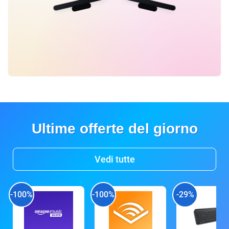
Ultime offerte del giorno
Vedi tutte
-100%
-100%
-29%