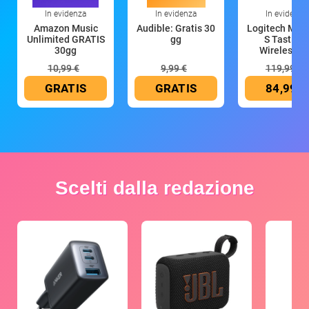
In evidenza
In evidenza
In evidenza
Amazon Music
Audible: Gratis 30
Logitech MX 
Unlimited GRATIS
gg
S Tastiera
30gg
Wireless (G
10,99 €
9,99 €
119,99 €
GRATIS
GRATIS
84,99 €
Scelti dalla redazione