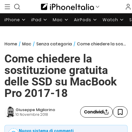
iPhone
iPad
Mac
AirPods
Watch
Home
/
Mac
/
Senza categoria
/
Come chiedere la sostituzione gratuita delle SSD su MacBook Pro 2017-18
Come chiedere la
sostituzione gratuita
delle SSD su MacBook
Pro 2017-18
Giuseppe Migliorino
Condividi
10 Novembre 2018
Nuovo sistema di commenti