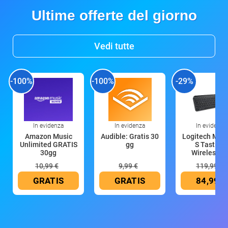
Ultime offerte del giorno
Vedi tutte
-100%
-100%
-29%
In evidenza
In evidenza
In evidenza
Amazon Music
Audible: Gratis 30
Logitech MX 
Unlimited GRATIS
gg
S Tastiera
30gg
Wireless (G
10,99 €
9,99 €
119,99 €
GRATIS
GRATIS
84,99 €