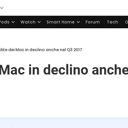
rPods
Watch
Smart Home
Forum
Tech
O
ite dei Mac in declino anche nel Q3 2017
 Mac in declino anche