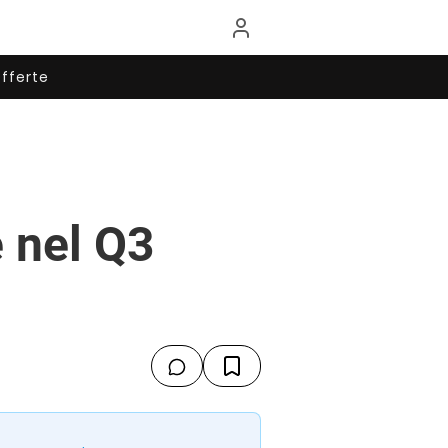
fferte
 nel Q3