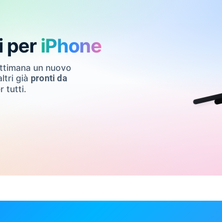
i per
iPhone
ettimana un nuovo
ltri già
pronti da
r tutti.