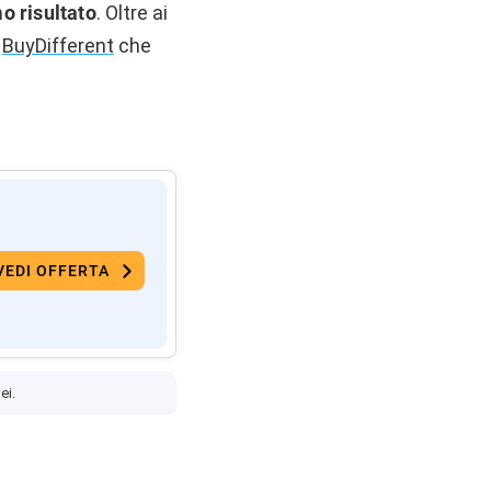
o risultato
. Oltre ai
e
BuyDifferent
che
VEDI OFFERTA
ei.