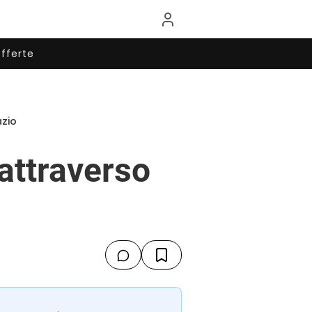
fferte
azio
attraverso