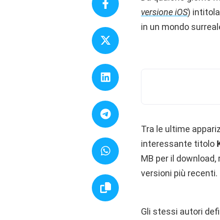
versione iOS
) intito
in un mondo surreale
Tra le ultime appari
interessante titolo
K
MB per il download, r
versioni più recenti.
Gli stessi autori de