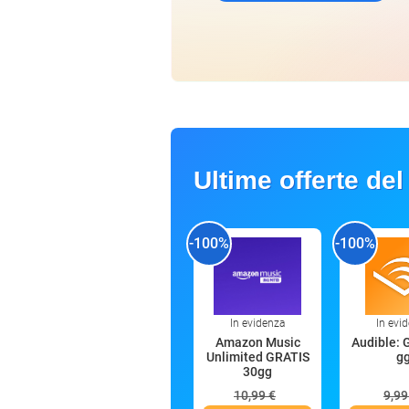
Ultime offerte del
-100%
-100%
In evidenza
In evi
Amazon Music
Audible: 
Unlimited GRATIS
g
30gg
10,99 €
9,99