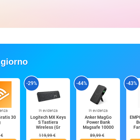
 giorno
-29%
-44%
-43%
denza
In evidenza
In evidenza
Gratis 30
Logitech MX Keys
Anker MagGo
EMP
g
S Tastiera
Power Bank
B
Wireless (Gr
Magsafe 10000
Fan
mAh
 €
119,99 €
89,99 €