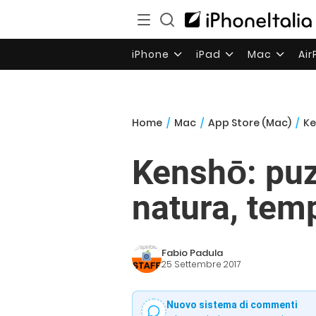
iPhone
iPad
Mac
Ai
Home
/
Mac
/
App Store (Mac)
/
Ke
Kenshō: puz
natura, tem
Fabio Padula
25 Settembre 2017
Nuovo sistema di commenti