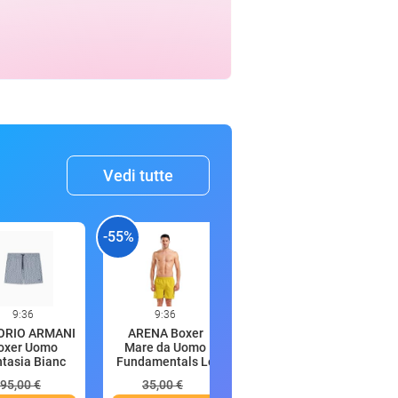
Vedi tutte
-55%
-38%
9:36
9:36
9:36
ORIO ARMANI
ARENA Boxer
Febreze Ambi Pur
oxer Uomo
Mare da Uomo
Bagno
tasia Bianc
Fundamentals Lo
Profumatore, Azio
95,00 €
35,00 €
25,99 €