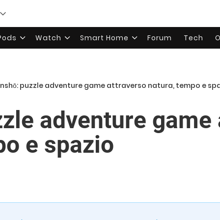
rPods
Watch
Smart Home
Forum
Tech
O
nshō: puzzle adventure game attraverso natura, tempo e sp
zle adventure game 
po e spazio