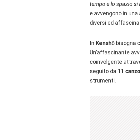
tempo e lo spazio si 
e avvengono in una s
diversi ed affascina
In
Kenshō
bisogna co
Un’affascinante avv
coinvolgente attrave
seguito da
11 canzo
strumenti.