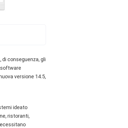
 di conseguenza, gli
o software
 nuova versione 14.5,
istemi ideato
e, ristoranti,
e necessitano