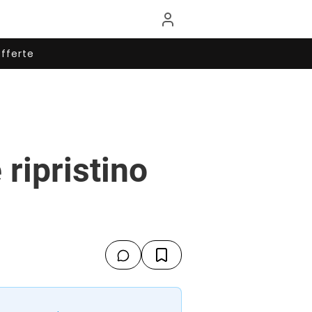
fferte
ripristino