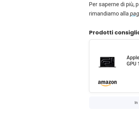
Per saperne di più, 
rimandiamo alla
pag
Prodotti consigli
Apple
GPU 1
In