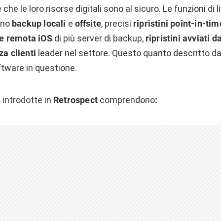
 che le loro risorse digitali sono al sicuro. Le funzioni di l
ono
backup locali
e
offsite
, precisi
ripristini point-in-tim
e remota iOS
di più server di backup,
ripristini avviati d
za clienti
leader nel settore. Questo quanto descritto d
ftware in questione.
i introdotte in
Retrospect
comprendono
: