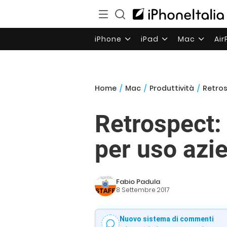
iPhone
iPad
Mac
Ai
Home
/
Mac
/
Produttività
/
Retros
Retrospect: 
per uso azi
Fabio Padula
8 Settembre 2017
Nuovo sistema di commenti