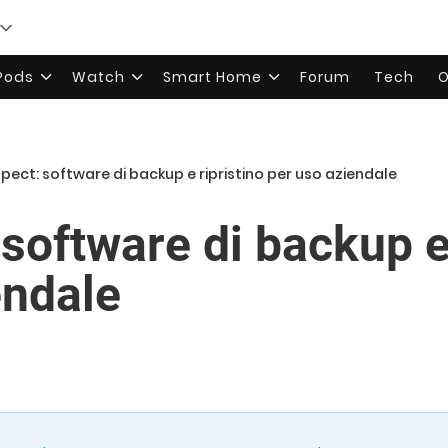
rPods
Watch
Smart Home
Forum
Tech
O
pect: software di backup e ripristino per uso aziendale
software di backup e 
endale