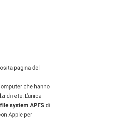
posita pagina del
r computer che hanno
i di rete. L’unica
l
file system APFS
di
 con Apple per