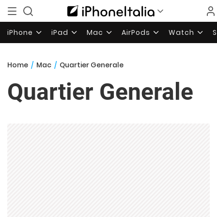
iPhone
iPad
Mac
AirPods
Watch
Home
/
Mac
/
Quartier Generale
Quartier Generale