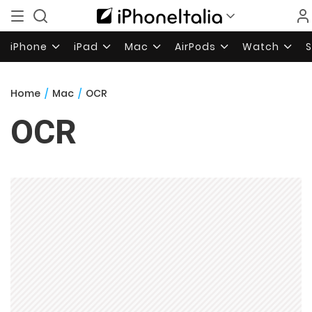
iPhone
iPad
Mac
AirPods
Watch
Home
/
Mac
/
OCR
OCR