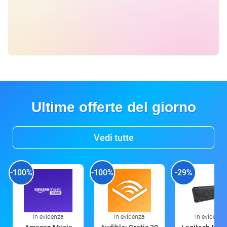
Ultime offerte del giorno
Vedi tutte
-100%
-100%
-29%
In evidenza
In evidenza
In evidenza