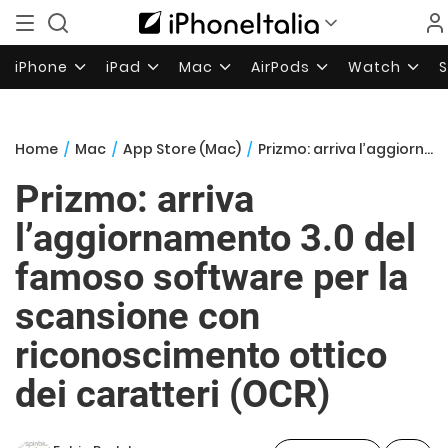
iPhone
iPad
Mac
AirPods
Watch
Home
/
Mac
/
App Store (Mac)
/
Prizmo: arriva l’aggiornamento 3.0 del famoso software per la scansione con riconoscimento ottico dei caratteri (OCR)
Prizmo: arriva
l’aggiornamento 3.0 del
famoso software per la
scansione con
riconoscimento ottico
dei caratteri (OCR)