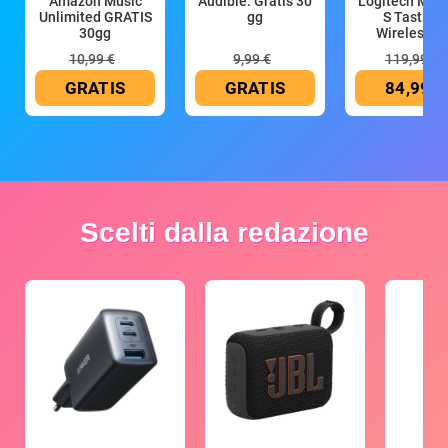
Amazon Music
Audible: Gratis 30
Logitech MX 
Unlimited GRATIS
gg
S Tastiera
30gg
Wireless (G
10,99 €
9,99 €
119,99 €
GRATIS
GRATIS
84,99 €
Scelti dalla redazione