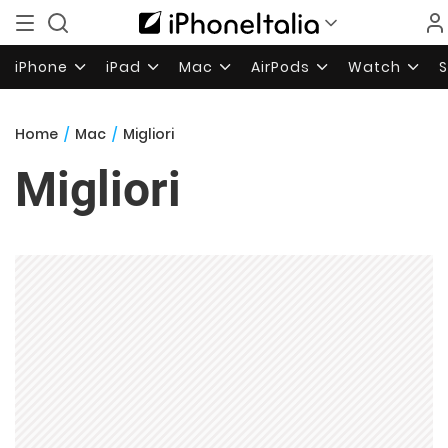
iPhone
iPad
Mac
AirPods
Watch
Home
/
Mac
/
Migliori
Migliori