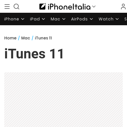
iPhone
iPad
Mac
AirPods
Watch
Home
/
Mac
/
iTunes 11
iTunes 11