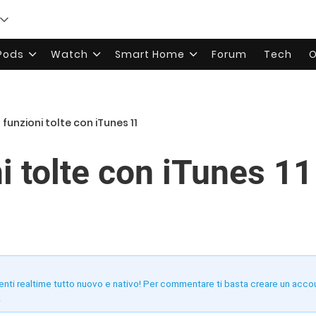
rPods
Watch
Smart Home
Forum
Tech
O
7 funzioni tolte con iTunes 11
i tolte con iTunes 11
enti realtime tutto nuovo e nativo! Per commentare ti basta creare un acco
!