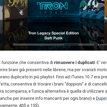
la funzione che consentiva di
rimuovere i duplicati
. E’ ve
ire brani già presenti nelle librerie, ma per svariati moti
 brano duplicato in più playlist. Fino ad iTunes 10.7 era 
tta, consentiva di trovare i brani “doppioni” e di cancella
a scomparsa, e l’unica alternativa è quella di utilizzare 
 anche per inserire info mancanti per ogni brano) e
Dupin
vamente, 40$ e 15$).