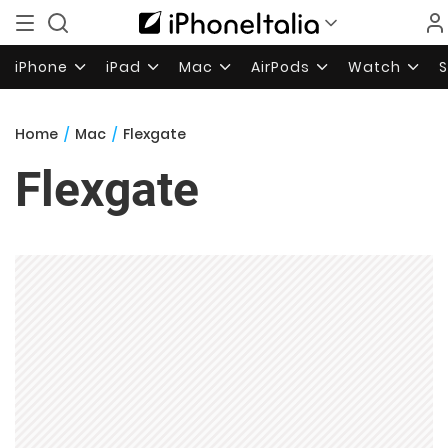
iPhone
iPad
Mac
AirPods
Watch
Home
/
Mac
/
Flexgate
Flexgate