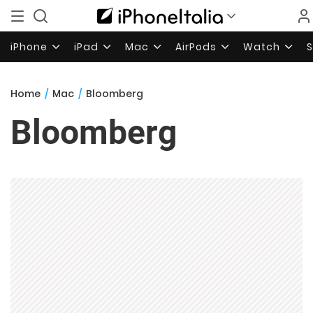
iPhone
iPad
Mac
AirPods
Watch
Home
/
Mac
/
Bloomberg
Bloomberg