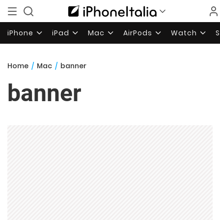
iPhone
iPad
Mac
AirPods
Watch
Home
/
Mac
/
banner
banner