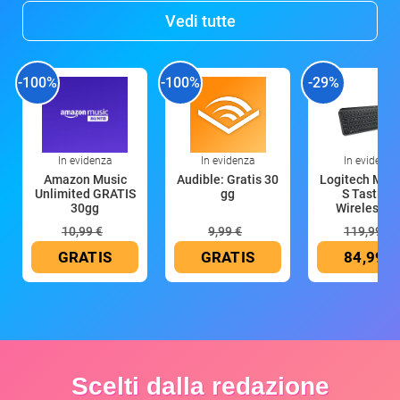
Vedi tutte
-100%
-100%
-29%
In evidenza
In evidenza
In evidenza
Amazon Music
Audible: Gratis 30
Logitech MX 
Unlimited GRATIS
gg
S Tastiera
30gg
Wireless (G
10,99 €
9,99 €
119,99 €
GRATIS
GRATIS
84,99 €
Scelti dalla redazione