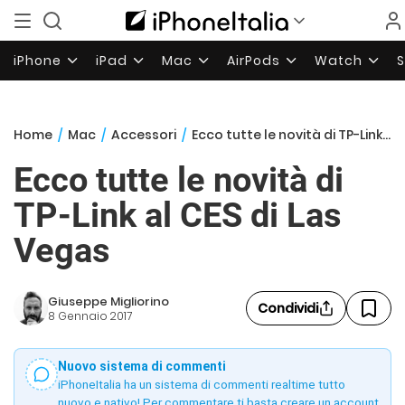
iPhone
iPad
Mac
AirPods
Watch
Home
/
Mac
/
Accessori
/
Ecco tutte le novità di TP-Link al CES di Las Vegas
Ecco tutte le novità di
TP-Link al CES di Las
Vegas
Giuseppe Migliorino
Condividi
8 Gennaio 2017
Nuovo sistema di commenti
iPhoneItalia ha un sistema di commenti realtime tutto
nuovo e nativo! Per commentare ti basta creare un account