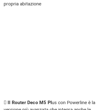
propria abitazione

Il Router Deco M5 Pl
us con Powerline è la
versione più avanzata che integra anche le