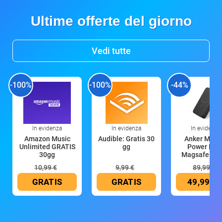
Ultime offerte del giorno
Vedi tutte
-100%
-100%
-44%
In evidenza
In evidenza
In evidenza
Amazon Music
Audible: Gratis 30
Anker Mag
Unlimited GRATIS
gg
Power Ban
30gg
Magsafe 10
mAh
10,99 €
9,99 €
89,99 €
GRATIS
GRATIS
49,99 €