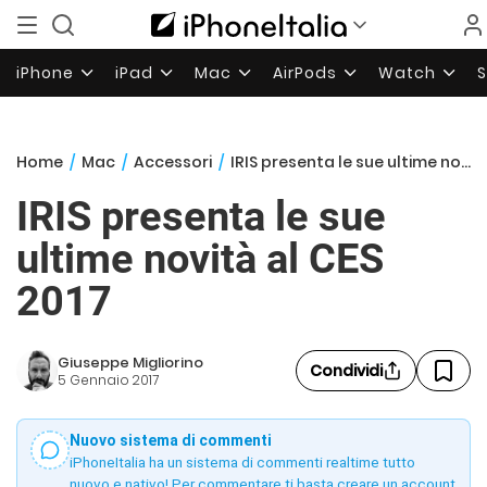
iPhone
iPad
Mac
AirPods
Watch
Home
/
Mac
/
Accessori
/
IRIS presenta le sue ultime novità al CES 2017
IRIS presenta le sue
ultime novità al CES
2017
Giuseppe Migliorino
Condividi
5 Gennaio 2017
Nuovo sistema di commenti
iPhoneItalia ha un sistema di commenti realtime tutto
nuovo e nativo! Per commentare ti basta creare un account