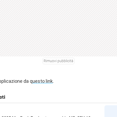
Rimuovi pubblicità
pplicazione da q
uesto link
.
ati