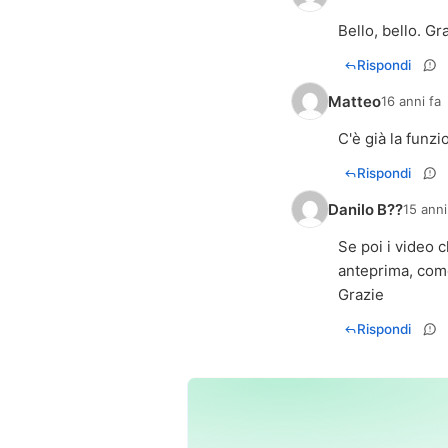
Bello, bello. Gra
Rispondi
Matteo
16 anni fa
C'è già la funzi
Rispondi
Danilo B??
15 anni
Se poi i video 
anteprima, come
Grazie
Rispondi