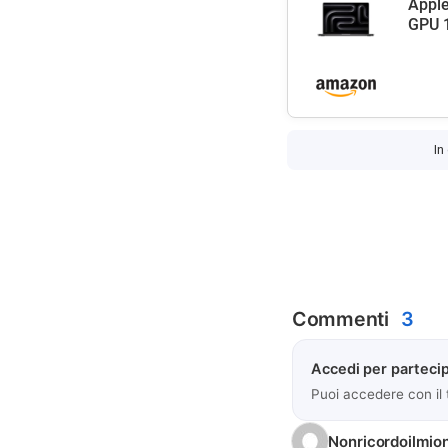
Apple
GPU 1
In
Commenti
3
Accedi per partecip
Puoi accedere con il
Nonricordoilmi