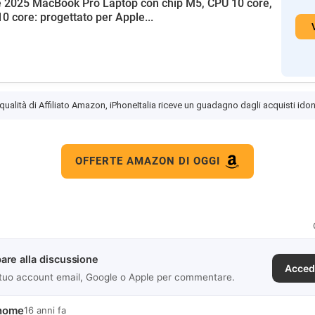
 2025 MacBook Pro Laptop con chip M5, CPU 10 core,
0 core: progettato per Apple...
 qualità di Affiliato Amazon, iPhoneItalia riceve un guadagno dagli acquisti idon
OFFERTE AMAZON DI OGGI
are alla discussione
Acced
 tuo account email, Google o Apple per commentare.
onome
16 anni fa