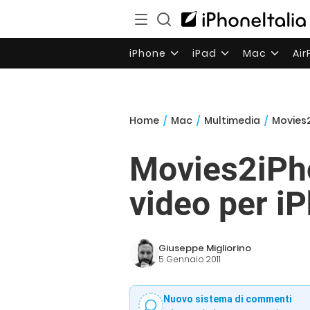
iPhone
iPad
Mac
Ai
Home
/
Mac
/
Multimedia
/
Movies2
Movies2iPho
video per i
Giuseppe Migliorino
5 Gennaio 2011
Nuovo sistema di commenti