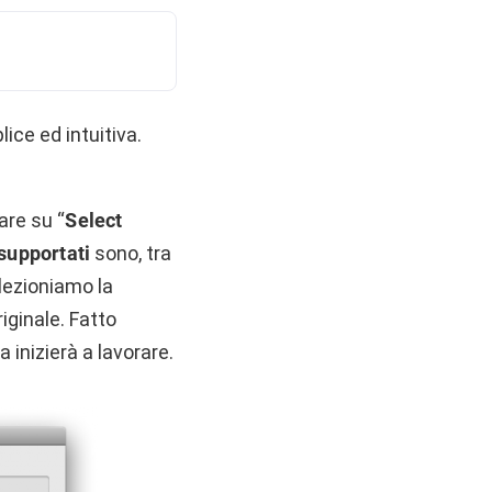
ice ed intuitiva.
care su “
Select
 supportati
sono, tra
lezioniamo la
riginale. Fatto
a inizierà a lavorare.