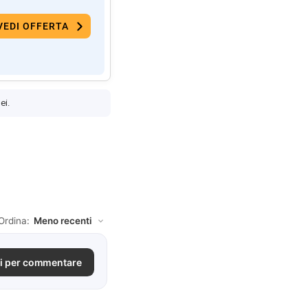
VEDI OFFERTA
ei.
Ordina:
i per commentare