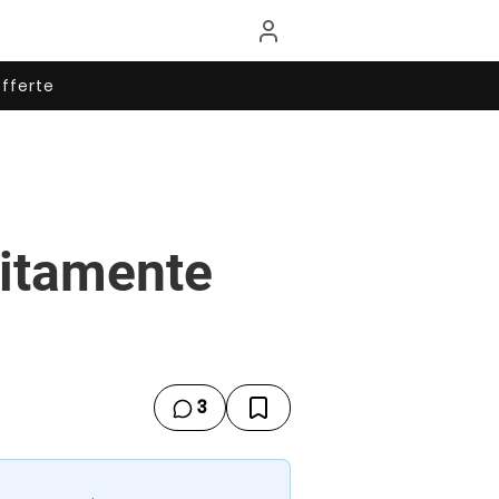
fferte
uitamente
3