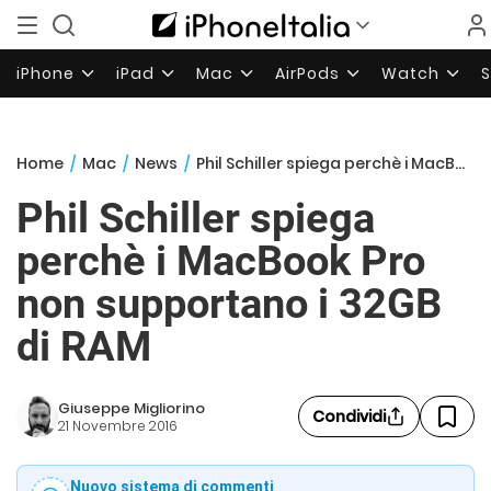
iPhone
iPad
Mac
AirPods
Watch
Home
/
Mac
/
News
/
Phil Schiller spiega perchè i MacBook Pro non supportano i 32GB di RAM
Phil Schiller spiega
perchè i MacBook Pro
non supportano i 32GB
di RAM
Giuseppe Migliorino
Condividi
21 Novembre 2016
Nuovo sistema di commenti