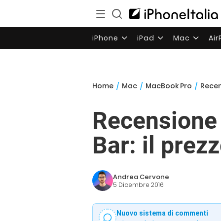
iPhone
iPad
Mac
Ai
Home
/
Mac
/
MacBook Pro
/
Recen
Recensione
Bar: il prez
Andrea Cervone
5 Dicembre 2016
Nuovo sistema di commenti