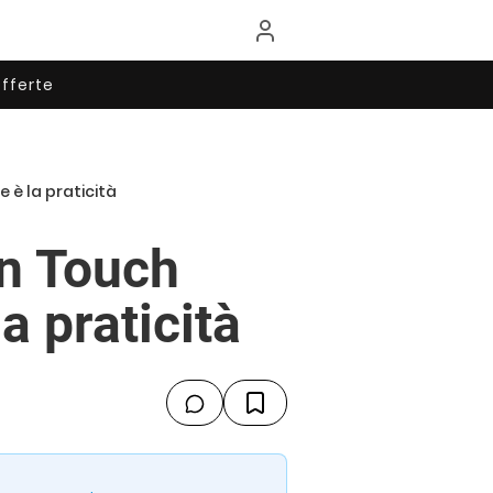
fferte
 è la praticità
n Touch
a praticità