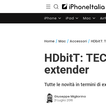
iPhone
iPad
Mac
Ai
Home
/
Mac
/
Accessori
/
HDbitT: 
HDbitT: TEC
extender
Tutte le novità in termini di 
Giuseppe Migliorino
21 Luglio 2016