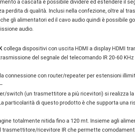
gamento a cascata è possibile dividere ed estendere il s
 perdita di qualità. Inclusi nella confezione, oltre al tr
nche gli alimentatori ed il cavo audio quindi è possibile 
issione audio.
4K
collega dispositivi con uscita HDMI a display HDMI tr
trasmissione del segnale del telecomando IR 20-60 KH
a connessione con router/repeater per estensioni illimita
 –
r/switch (un trasmettitore a più ricevitori) si realizza la
 La particolarità di questo prodotto è che supporta una ris
ne totalmente nitida fino a 120 mt. Insieme agli aliment
il trasmettitore/ricevitore IR che permette comodamen