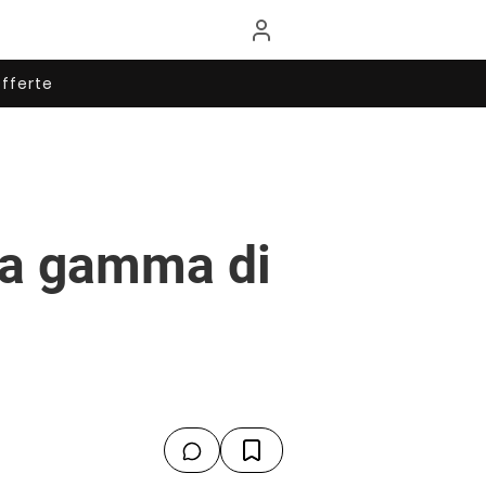
fferte
va gamma di