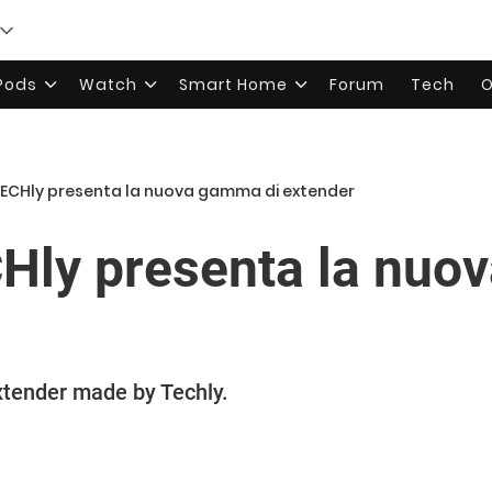
rPods
Watch
Smart Home
Forum
Tech
O
TECHly presenta la nuova gamma di extender
Hly presenta la nuo
extender made by Techly.