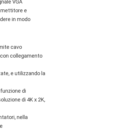
egnale VGA
asmettitore e
godere in modo
amite cavo
z con collegamento
te, e utilizzando la
 funzione di
oluzione di 4K x 2K,
atori, nella
te