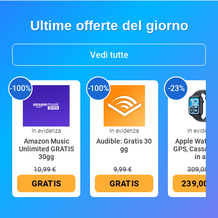
Ultime offerte del giorno
Vedi tutte
-100%
-100%
-23%
In evidenza
In evidenza
In evidenza
Amazon Music
Audible: Gratis 30
Apple Watch 
Unlimited GRATIS
gg
GPS, Cassa 4
30gg
in all
10,99 €
9,99 €
309,00 €
GRATIS
GRATIS
239,00 €