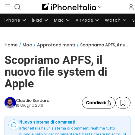
iPhone
iPad
Mac
AirPods
Watch
Home
/
Mac
/
Approfondimenti
/
Scopriamo APFS, il nuovo file system di Apple
Scopriamo APFS, il
nuovo file system di
Apple
Claudio Sardaro
Condividi
16 Giugno 2016
Nuovo sistema di commenti
iPhoneItalia ha un sistema di commenti realtime tutto
nuovo e nativo! Per commentare ti basta creare un account