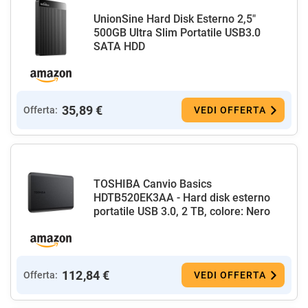
UnionSine Hard Disk Esterno 2,5"
500GB Ultra Slim Portatile USB3.0
SATA HDD
35,89 €
Offerta:
VEDI OFFERTA
TOSHIBA Canvio Basics
HDTB520EK3AA - Hard disk esterno
portatile USB 3.0, 2 TB, colore: Nero
112,84 €
Offerta:
VEDI OFFERTA