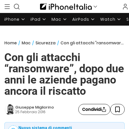
iPhone
iPad
Mac
AirPods
Watch
Home
/
Mac
/
Sicurezza
/
Con gli attacchi “ransomware”, dopo due anni le aziende pagano ancora il riscatto
Con gli attacchi
“ransomware”, dopo due
anni le aziende pagano
ancora il riscatto
Giuseppe Migliorino
Condividi
25 Febbraio 2016
Nuovo sistema di commenti