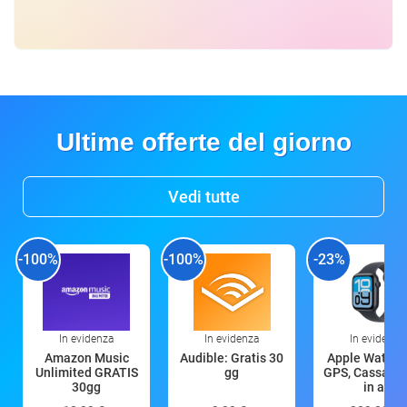
Ultime offerte del giorno
Vedi tutte
-100%
-100%
-23%
In evidenza
In evidenza
In evidenza
Amazon Music
Audible: Gratis 30
Apple Watch 
Unlimited GRATIS
gg
GPS, Cassa 4
30gg
in all