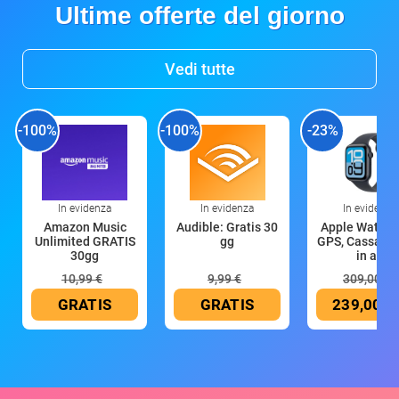
Ultime offerte del giorno
Vedi tutte
-100%
-100%
-23%
In evidenza
In evidenza
In evidenza
Amazon Music
Audible: Gratis 30
Apple Watch 
Unlimited GRATIS
gg
GPS, Cassa 4
30gg
in all
10,99 €
9,99 €
309,00 €
GRATIS
GRATIS
239,00 €