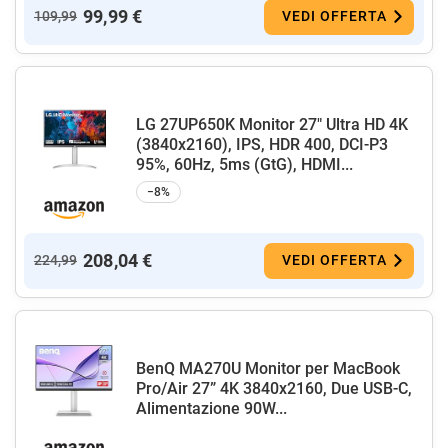
99,99 €
109,99
VEDI OFFERTA
LG 27UP650K Monitor 27" Ultra HD 4K
(3840x2160), IPS, HDR 400, DCI-P3
95%, 60Hz, 5ms (GtG), HDMI...
−8%
208,04 €
224,99
VEDI OFFERTA
BenQ MA270U Monitor per MacBook
Pro/Air 27” 4K 3840x2160, Due USB-C,
Alimentazione 90W...