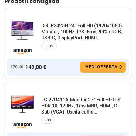
Prodotti consigliati
Dell P2425H 24" Full HD (1920x1080)
Monitor, 100Hz, IPS, 5ms, 99% sRGB,
USB-C, DisplayPort, HDMI...
−13%
149,00 €
170,40
VEDI OFFERTA
LG 27U411A Monitor 27" Full HD IPS,
HDR 10, 120Hz, 1ms MBR, HDMI, D-
Sub (VGA), Uscita cuffie...
−9%