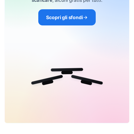
, alcuni gratis per tutti.
scaricare
Scopri gli sfondi