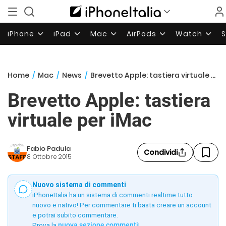
iPhone
iPad
Mac
AirPods
Watch
Home
/
Mac
/
News
/
Brevetto Apple: tastiera virtuale per iMac
Brevetto Apple: tastiera
virtuale per iMac
Fabio Padula
Condividi
8 Ottobre 2015
Nuovo sistema di commenti
iPhoneItalia ha un sistema di commenti realtime tutto
nuovo e nativo! Per commentare ti basta creare un account
e potrai subito commentare.
Prova la
nuova sezione commenti
!