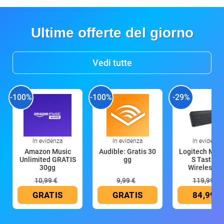
Ultime offerte del giorno
Vedi tutte
-100%
-100%
-29%
In evidenza
In evidenza
In evidenza
Amazon Music
Audible: Gratis 30
Logitech MX 
Unlimited GRATIS
gg
S Tastiera
30gg
Wireless (G
10,99 €
9,99 €
119,99 €
GRATIS
GRATIS
84,99 €