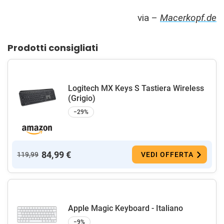
via –
Macerkopf.de
Prodotti consigliati
Logitech MX Keys S Tastiera Wireless
(Grigio)
−29%
84,99 €
119,99
VEDI OFFERTA
Apple Magic Keyboard - Italiano ​​​​​​​
−9%