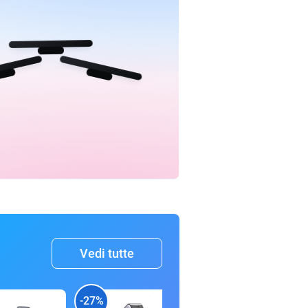
Vedi tutte
-27%
-28%
-