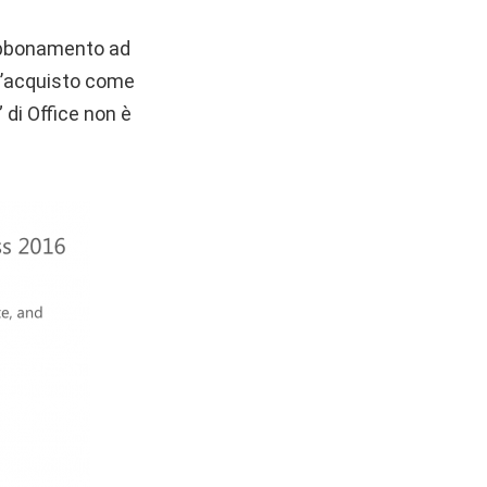
 abbonamento ad
all’acquisto come
di Office non è