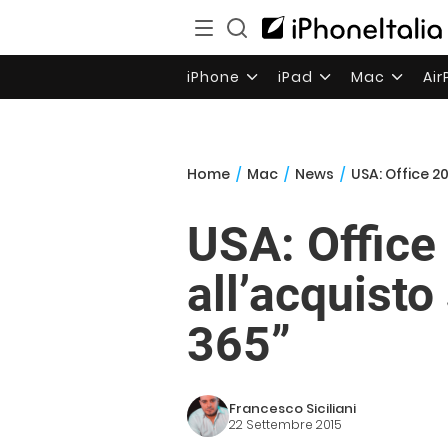
iPhone
iPad
Mac
Ai
Home
/
Mac
/
News
/
USA: Office 2
USA: Office
all’acquist
365”
Francesco Siciliani
22 Settembre 2015