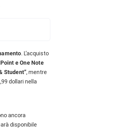
onamento
. L’acquisto
rPoint e One Note
& Student”
, mentre
9 dollari nella
sono ancora
arà disponibile