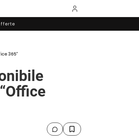
fferte
ice 365”
onibile
“Office