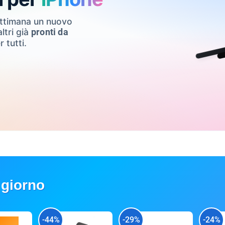
ettimana un nuovo
ltri già
pronti da
r tutti.
 giorno
-44%
-29%
-24%