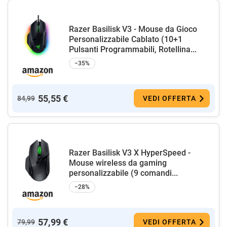
Razer Basilisk V3 - Mouse da Gioco
Personalizzabile Cablato (10+1
Pulsanti Programmabili, Rotellina...
−35%
55,55 €
84,99
VEDI OFFERTA
Razer Basilisk V3 X HyperSpeed -
Mouse wireless da gaming
personalizzabile (9 comandi...
−28%
57,99 €
79,99
VEDI OFFERTA