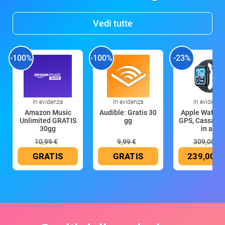
Vedi tutte
-100%
-100%
-23%
In evidenza
In evidenza
In evidenza
Amazon Music
Audible: Gratis 30
Apple Watch 
Unlimited GRATIS
gg
GPS, Cassa 4
30gg
in all
10,99 €
9,99 €
309,00 €
GRATIS
GRATIS
239,00 €