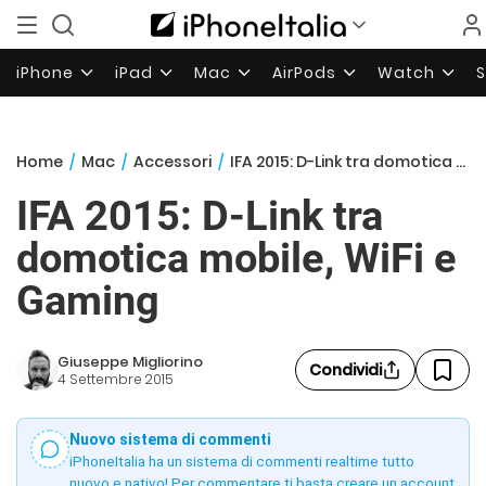
iPhone
iPad
Mac
AirPods
Watch
Home
/
Mac
/
Accessori
/
IFA 2015: D-Link tra domotica mobile, WiFi e Gaming
IFA 2015: D-Link tra
domotica mobile, WiFi e
Gaming
Giuseppe Migliorino
Condividi
4 Settembre 2015
Nuovo sistema di commenti
iPhoneItalia ha un sistema di commenti realtime tutto
nuovo e nativo! Per commentare ti basta creare un account