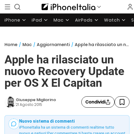
iPhone
iPad
Mac
AirPods
Watch
Home
/
Mac
/
Aggiornamenti
/
Apple ha rilasciato un nuovo Recovery Update per OS X El Capitan
Apple ha rilasciato un
nuovo Recovery Update
per OS X El Capitan
Giuseppe Migliorino
Condividi
21 Agosto 2015
Nuovo sistema di commenti
iPhoneItalia ha un sistema di commenti realtime tutto
nuovo e nativo! Per commentare ti basta creare un account