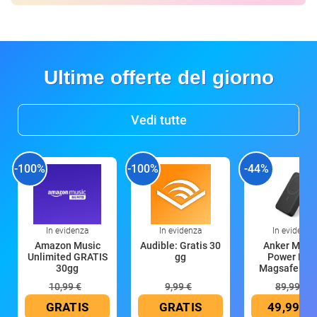
Ultime offerte del giorno
Vedi tutte
-100%
-100%
-44%
In evidenza
In evidenza
In evidenza
Amazon Music
Audible: Gratis 30
Anker Mag
Unlimited GRATIS
gg
Power Ban
30gg
Magsafe 10
mAh
10,99 €
9,99 €
89,99 €
GRATIS
GRATIS
49,99 €