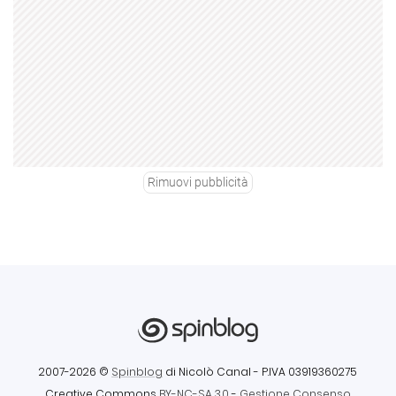
Rimuovi pubblicità
2007-2026 ©
Spinblog
di Nicolò Canal
- P.IVA 03919360275
Creative Commons
BY-NC-SA 3.0
-
Gestione Consenso