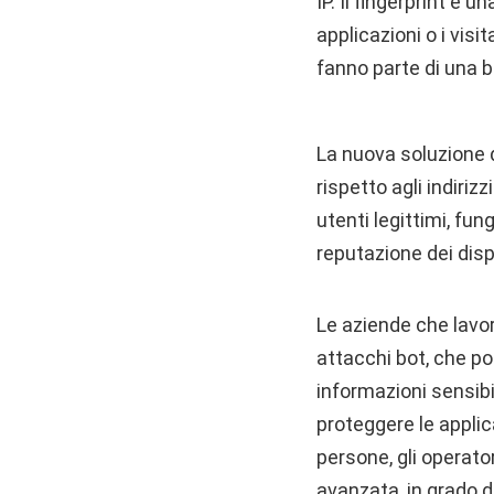
IP. Il fingerprint è 
applicazioni o i vis
fanno parte di una b
La nuova soluzione d
rispetto agli indiriz
utenti legittimi, fu
reputazione dei dispos
Le aziende che lavor
attacchi bot, che po
informazioni sensibil
proteggere le applic
persone, gli operator
avanzata, in grado di