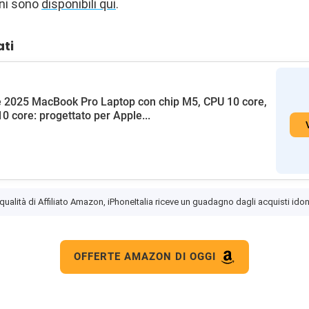
oni sono
disponibili qui
.
ati
 2025 MacBook Pro Laptop con chip M5, CPU 10 core,
0 core: progettato per Apple...
 qualità di Affiliato Amazon, iPhoneItalia riceve un guadagno dagli acquisti idon
OFFERTE AMAZON DI OGGI