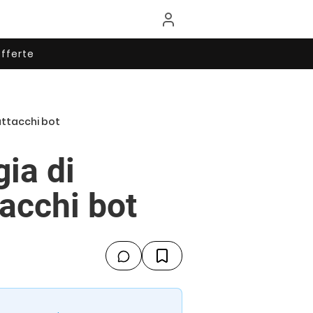
fferte
attacchi bot
ia di
tacchi bot