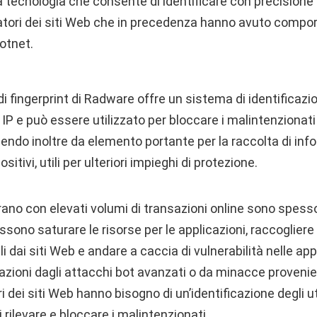
una tecnologia che consente di identificare con precisione g
itatori dei siti Web che in precedenza hanno avuto comp
otnet.
i fingerprint di Radware offre un sistema di identificazi
zi IP e può essere utilizzato per bloccare i malintenzionati e
ngendo inoltre da elemento portante per la raccolta di inf
itivi, utili per ulteriori impieghi di protezione.
ano con elevati volumi di transazioni online sono spesso
ssono saturare le risorse per le applicazioni, raccoglier
i dai siti Web e andare a caccia di vulnerabilità nelle app
azioni dagli attacchi bot avanzati o da minacce provenien
i dei siti Web hanno bisogno di un’identificazione degli ut
 rilevare e bloccare i malintenzionati.