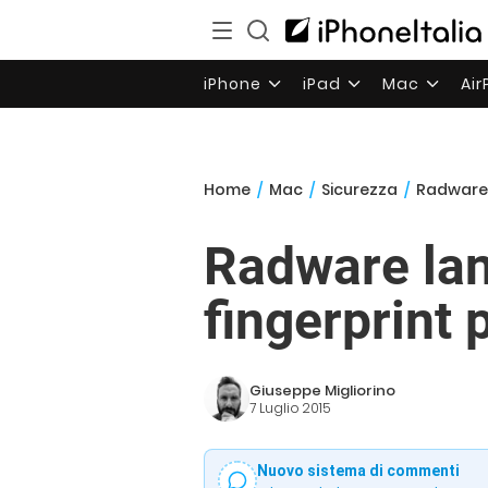
iPhone
iPad
Mac
Ai
Home
/
Mac
/
Sicurezza
/
Radware l
Radware lan
fingerprint 
Giuseppe Migliorino
7 Luglio 2015
Nuovo sistema di commenti