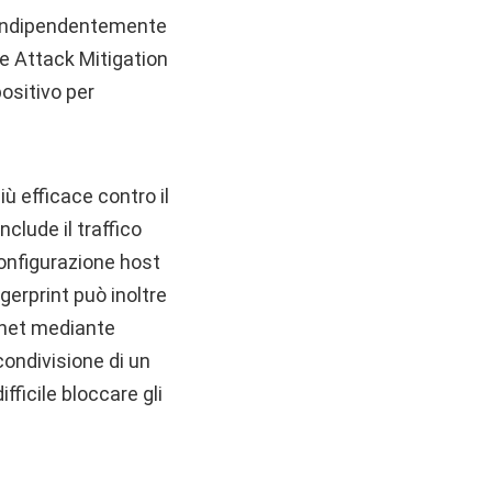
te indipendentemente
ite Attack Mitigation
positivo per
ù efficace contro il
nclude il traffico
configurazione host
gerprint può inoltre
ernet mediante
ondivisione di un
fficile bloccare gli