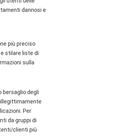
li utenti delle
ortamenti dannosi e
one più preciso
 stilare liste di
ormazioni sulla
 bersaglio degli
e illegittimamente
licazioni. Per
ti da gruppi di
enti/clienti più