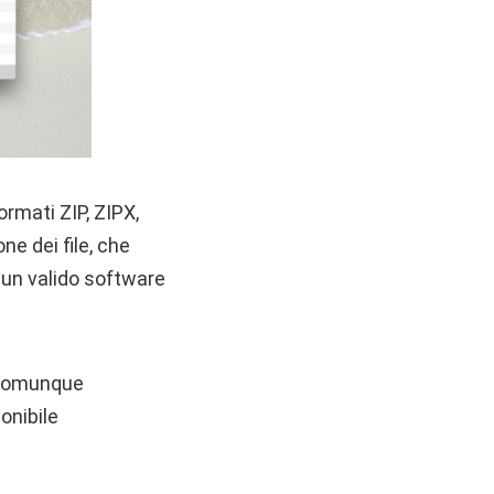
ormati ZIP, ZIPX,
e dei file, che
 un valido software
ò comunque
ponibile