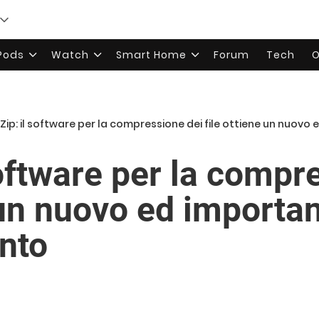
rPods
Watch
Smart Home
Forum
Tech
O
Zip: il software per la compressione dei file ottiene un nuo
software per la compr
 un nuovo ed importa
nto