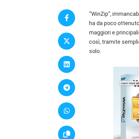
“WinZip”, immancabi
ha da poco ottenuto 
maggiori e principal
così, tramite sempli
solo.