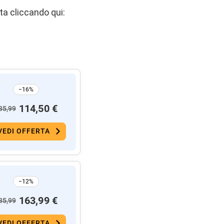
ta cliccando qui:
−16%
114,50 €
35,99
VEDI OFFERTA
−12%
163,99 €
85,99
VEDI OFFERTA