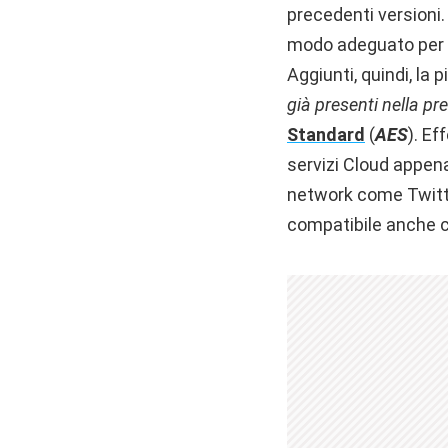
precedenti versioni. I
modo adeguato per u
Aggiunti, quindi, la 
già presenti nella p
Standard
(
AES
). Ef
servizi Cloud appena
network come Twitte
compatibile anche 