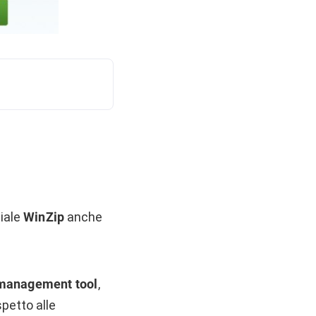
ciale
WinZip
anche
e management tool
,
spetto alle