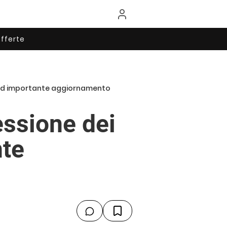
fferte
vo ed importante aggiornamento
essione dei
nte