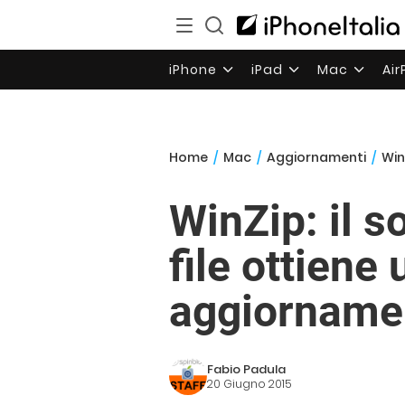
iPhone
iPad
Mac
Ai
Home
/
Mac
/
Aggiornamenti
/
Win
WinZip: il 
file ottiene
aggiorname
Fabio Padula
20 Giugno 2015