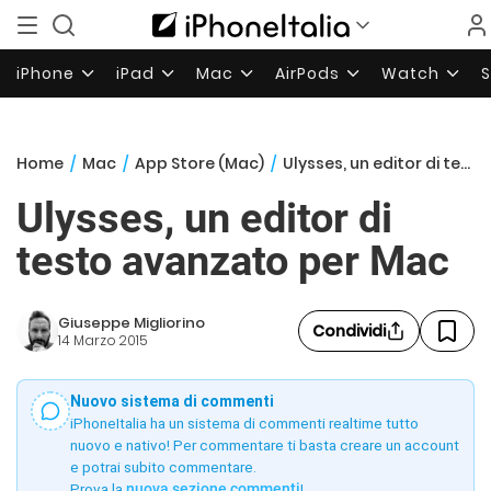
iPhone
iPad
Mac
AirPods
Watch
Home
/
Mac
/
App Store (Mac)
/
Ulysses, un editor di testo avanzato per Mac
Ulysses, un editor di
testo avanzato per Mac
Giuseppe Migliorino
Condividi
14 Marzo 2015
Nuovo sistema di commenti
iPhoneItalia ha un sistema di commenti realtime tutto
nuovo e nativo! Per commentare ti basta creare un account
e potrai subito commentare.
Prova la
nuova sezione commenti
!