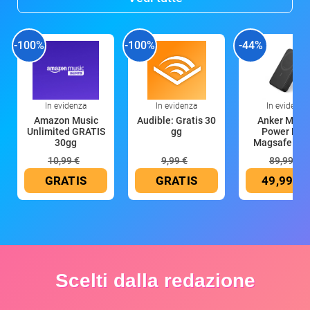
-100%
-100%
-44%
In evidenza
In evidenza
In evidenza
Amazon Music
Audible: Gratis 30
Anker Mag
Unlimited GRATIS
gg
Power Ban
30gg
Magsafe 10
mAh
10,99 €
9,99 €
89,99 €
GRATIS
GRATIS
49,99 €
Scelti dalla redazione