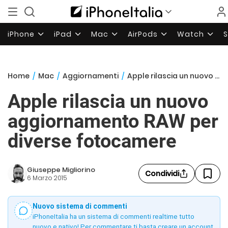
iPhone
iPad
Mac
AirPods
Watch
Home
/
Mac
/
Aggiornamenti
/
Apple rilascia un nuovo aggiornamento RAW per diverse fotocamere
Apple rilascia un nuovo
aggiornamento RAW per
diverse fotocamere
Giuseppe Migliorino
Condividi
6 Marzo 2015
Nuovo sistema di commenti
iPhoneItalia ha un sistema di commenti realtime tutto
nuovo e nativo! Per commentare ti basta creare un account