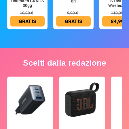
Unlimited GRATIS
gg
S Tastiera
30gg
Wireless (G
10,99 €
9,99 €
119,99 €
GRATIS
GRATIS
84,99 €
Scelti dalla redazione