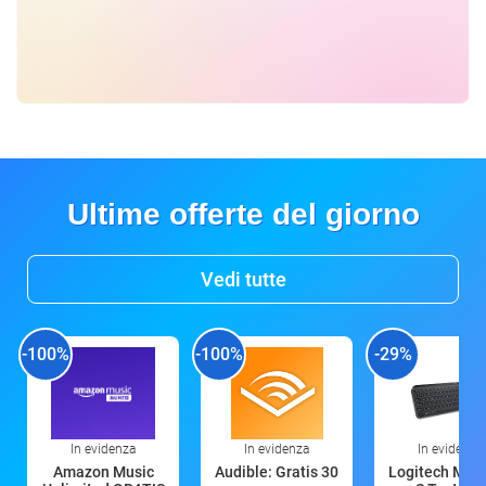
Ultime offerte del giorno
Vedi tutte
-100%
-100%
-29%
In evidenza
In evidenza
In evidenza
Amazon Music
Audible: Gratis 30
Logitech MX 