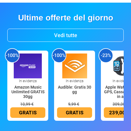
Ultime offerte del giorno
Vedi tutte
-100%
-100%
-23%
In evidenza
In evidenza
In evidenza
Amazon Music
Audible: Gratis 30
Apple Watch 
Unlimited GRATIS
gg
GPS, Cassa 4
30gg
in all
10,99 €
9,99 €
309,00 €
GRATIS
GRATIS
239,00 €