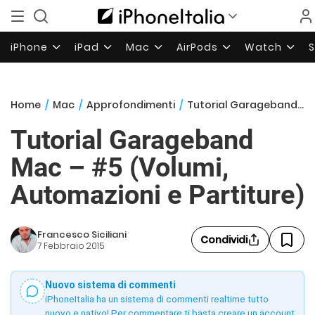
iPhone
iPad
Mac
AirPods
Watch
Home
/
Mac
/
Approfondimenti
/
Tutorial Garageband Mac – #5 (Volumi, Automazioni e Partiture)
Tutorial Garageband
Mac – #5 (Volumi,
Automazioni e Partiture)
Francesco Siciliani
Condividi
7 Febbraio 2015
Nuovo sistema di commenti
iPhoneItalia ha un sistema di commenti realtime tutto
nuovo e nativo! Per commentare ti basta creare un account