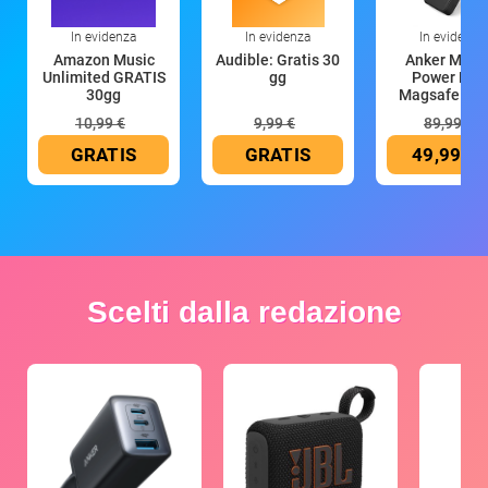
In evidenza
In evidenza
In evidenza
Amazon Music
Audible: Gratis 30
Anker Mag
Unlimited GRATIS
gg
Power Ban
30gg
Magsafe 10
mAh
10,99 €
9,99 €
89,99 €
GRATIS
GRATIS
49,99 €
Scelti dalla redazione