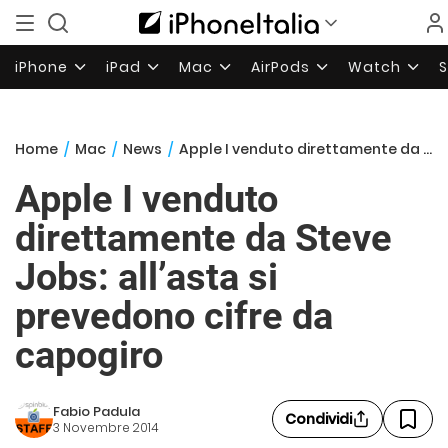
iPhone
iPad
Mac
AirPods
Watch
Home
/
Mac
/
News
/
Apple I venduto direttamente da Steve Jobs: all’asta si prevedono cifre da capogiro
Apple I venduto
direttamente da Steve
Jobs: all’asta si
prevedono cifre da
capogiro
Fabio Padula
Condividi
3 Novembre 2014