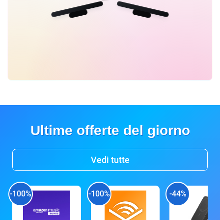
Ultime offerte del giorno
Vedi tutte
-100%
-100%
-44%