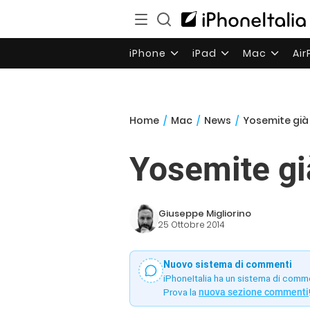
iPhone
iPad
Mac
Ai
Home
/
Mac
/
News
/
Yosemite già 
Yosemite gi
Giuseppe Migliorino
25 Ottobre 2014
Nuovo sistema di commenti
iPhoneItalia ha un sistema di comm
Prova la
nuova sezione commenti