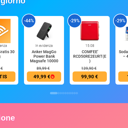
 giorno
-44%
-29%
-29%
denza
In evidenza
15:08
Gratis 30
Anker MagGo
COMFEE'
Soda
g
Power Bank
RCD50RE2EURT(E
– 
Magsafe 10000
)
mAh
 €
89,99 €
139,90 €
TIS
49,99 €
99,90 €
zione