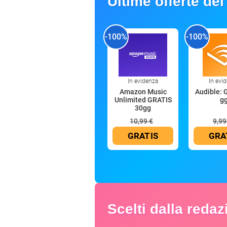
Ultime offerte del
-100%
-100%
In evidenza
In evi
Amazon Music
Audible: 
Unlimited GRATIS
g
30gg
10,99 €
9,99
GRATIS
GRA
Scelti dalla reda