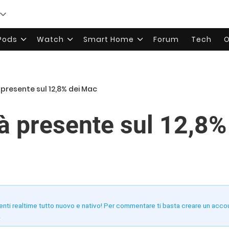
rPods
Watch
Smart Home
Forum
Tech
O
presente sul 12,8% dei Mac
à presente sul 12,8%
enti realtime tutto nuovo e nativo! Per commentare ti basta creare un acco
!