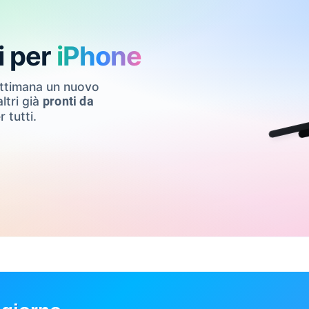
i per
iPhone
ettimana un nuovo
ltri già
pronti da
r tutti.