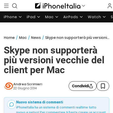
iPhone
iPad
Mac
AirPods
Watch
Home
/
Mac
/
News
/
Skype non supporterà più versioni vecchie del client per Mac
Skype non supporterà
più versioni vecchie del
client per Mac
Andrea Scrimieri
Condividi
22 Giugno 2014
Nuovo sistema di commenti
iPhoneItalia ha un sistema di commenti realtime tutto
nuovo e nativo! Per commentare ti basta creare un account