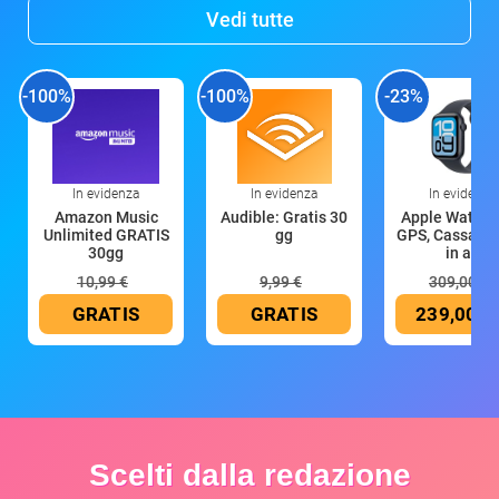
Vedi tutte
-100%
-100%
-23%
In evidenza
In evidenza
In evidenza
Amazon Music
Audible: Gratis 30
Apple Watch 
Unlimited GRATIS
gg
GPS, Cassa 4
30gg
in all
10,99 €
9,99 €
309,00 €
GRATIS
GRATIS
239,00 €
Scelti dalla redazione