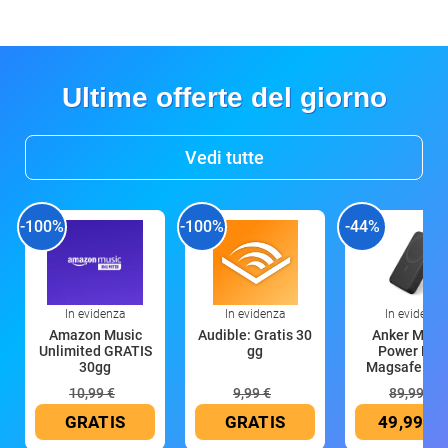
Ultime offerte del giorno
Vedi tutte
-100%
-100%
-44%
In evidenza
In evidenza
In evidenza
Amazon Music
Audible: Gratis 30
Anker Mag
Unlimited GRATIS
gg
Power Ban
30gg
Magsafe 10
mAh
10,99 €
9,99 €
89,99 €
GRATIS
GRATIS
49,99 €