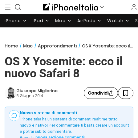
iPhone
iPad
Mac
AirPods
Watch
Home
/
Mac
/
Approfondimenti
/
OS X Yosemite: ecco il nuovo Safari 8
OS X Yosemite: ecco il
nuovo Safari 8
Giuseppe Migliorino
Condividi
5 Giugno 2014
Nuovo sistema di commenti
iPhoneItalia ha un sistema di commenti realtime tutto
nuovo e nativo! Per commentare ti basta creare un account
e potrai subito commentare.
Prova la
nuova sezione commenti
!