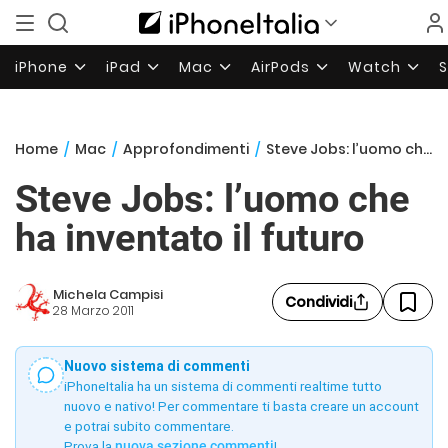
iPhone
iPad
Mac
AirPods
Watch
Home
/
Mac
/
Approfondimenti
/
Steve Jobs: l’uomo che ha inventato il futuro
Steve Jobs: l’uomo che
ha inventato il futuro
Michela Campisi
Condividi
28 Marzo 2011
Nuovo sistema di commenti
iPhoneItalia ha un sistema di commenti realtime tutto
nuovo e nativo! Per commentare ti basta creare un account
e potrai subito commentare.
Prova la
nuova sezione commenti
!