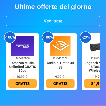
Ultime offerte del giorno
Vedi tutte
-100%
-100%
-29%
In evidenza
In evidenza
In evidenza
Amazon Music
Audible: Gratis 30
Logitech MX 
Unlimited GRATIS
gg
S Tastiera
30gg
Wireless (G
10,99 €
9,99 €
119,99 €
GRATIS
GRATIS
84,99 €