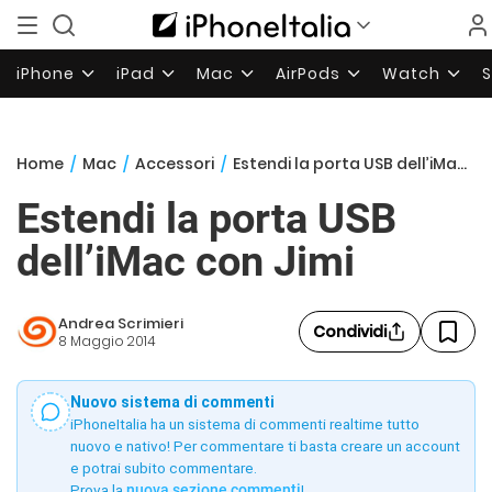
iPhone
iPad
Mac
AirPods
Watch
Home
/
Mac
/
Accessori
/
Estendi la porta USB dell’iMac con Jimi
Estendi la porta USB
dell’iMac con Jimi
Andrea Scrimieri
Condividi
8 Maggio 2014
Nuovo sistema di commenti
iPhoneItalia ha un sistema di commenti realtime tutto
nuovo e nativo! Per commentare ti basta creare un account
e potrai subito commentare.
Prova la
nuova sezione commenti
!