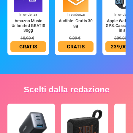
In evidenza
In evidenza
In evidenza
Amazon Music
Audible: Gratis 30
Apple Watch 
Unlimited GRATIS
gg
GPS, Cassa 4
30gg
in all
10,99 €
9,99 €
309,00 €
GRATIS
GRATIS
239,00 €
Scelti dalla redazione