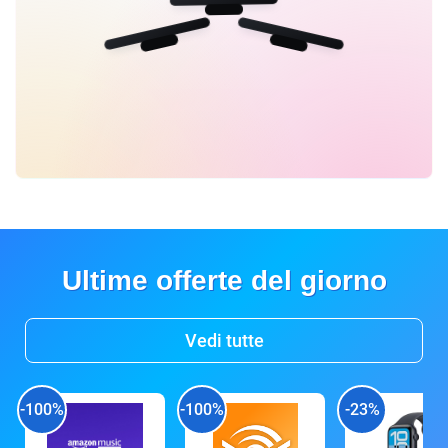
Ultime offerte del giorno
Vedi tutte
-100%
-100%
-23%