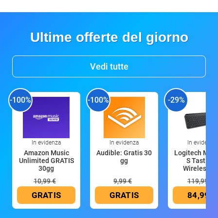
Ultime offerte del giorno
Vedi tutte
-100%
-100%
-29%
In evidenza
In evidenza
In evidenza
Amazon Music
Audible: Gratis 30
Logitech MX 
Unlimited GRATIS
gg
S Tastiera
30gg
Wireless (G
10,99 €
9,99 €
119,99 €
GRATIS
GRATIS
84,99 €