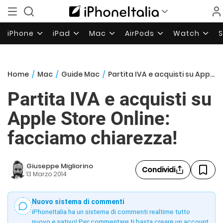
iPhone
iPad
Mac
AirPods
Watch
Home
/
Mac
/
Guide Mac
/
Partita IVA e acquisti su Apple Store Online: facciamo chiarezza!
Partita IVA e acquisti su
Apple Store Online:
facciamo chiarezza!
Giuseppe Migliorino
Condividi
13 Marzo 2014
Nuovo sistema di commenti
iPhoneItalia ha un sistema di commenti realtime tutto
nuovo e nativo! Per commentare ti basta creare un account