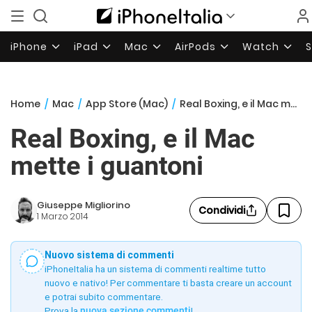
iPhone
iPad
Mac
AirPods
Watch
Home
/
Mac
/
App Store (Mac)
/
Real Boxing, e il Mac mette i guantoni
Real Boxing, e il Mac
mette i guantoni
Giuseppe Migliorino
Condividi
1 Marzo 2014
Nuovo sistema di commenti
iPhoneItalia ha un sistema di commenti realtime tutto
nuovo e nativo! Per commentare ti basta creare un account
e potrai subito commentare.
Prova la
nuova sezione commenti
!