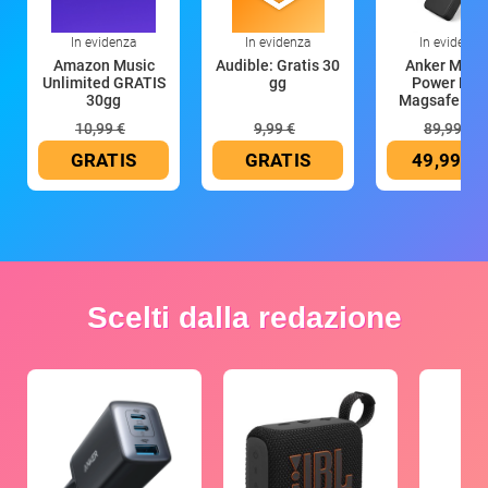
In evidenza
In evidenza
In evidenza
Amazon Music
Audible: Gratis 30
Anker Mag
Unlimited GRATIS
gg
Power Ban
30gg
Magsafe 10
mAh
10,99 €
9,99 €
89,99 €
GRATIS
GRATIS
49,99 €
Scelti dalla redazione