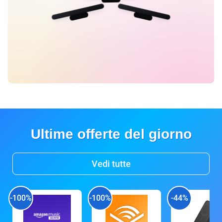
Ultime offerte del giorno
Vedi tutte
-100%
-100%
-44%