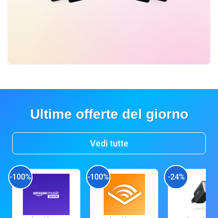
Ultime offerte del giorno
Vedi tutte
-100%
-100%
-24%