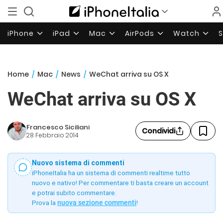
iPhone
iPad
Mac
AirPods
Watch
Home
/
Mac
/
News
/
WeChat arriva su OS X
WeChat arriva su OS X
Francesco Siciliani
Condividi
28 Febbraio 2014
Nuovo sistema di commenti
iPhoneItalia ha un sistema di commenti realtime tutto
nuovo e nativo! Per commentare ti basta creare un account
e potrai subito commentare.
Prova la
nuova sezione commenti
!