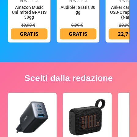
In evidenza
In evidenza
In evidenza
Amazon Music
Audible: Gratis 30
Anker caricat
Unlimited GRATIS
gg
USB-C rapido
30gg
(Nano
10,99 €
9,99 €
29,99 €
GRATIS
GRATIS
22,79 €
Scelti dalla redazione