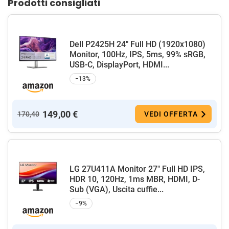
Prodotti consigliati
Dell P2425H 24" Full HD (1920x1080)
Monitor, 100Hz, IPS, 5ms, 99% sRGB,
USB-C, DisplayPort, HDMI...
−13%
149,00 €
170,40
VEDI OFFERTA
LG 27U411A Monitor 27" Full HD IPS,
HDR 10, 120Hz, 1ms MBR, HDMI, D-
Sub (VGA), Uscita cuffie...
−9%