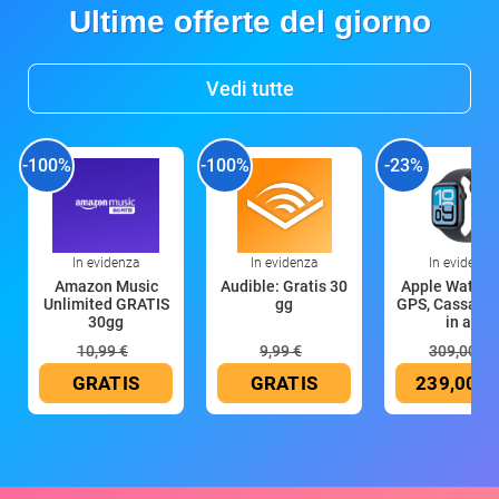
Ultime offerte del giorno
Vedi tutte
-100%
-100%
-23%
In evidenza
In evidenza
In evidenza
Amazon Music
Audible: Gratis 30
Apple Watch 
Unlimited GRATIS
gg
GPS, Cassa 4
30gg
in all
10,99 €
9,99 €
309,00 €
GRATIS
GRATIS
239,00 €