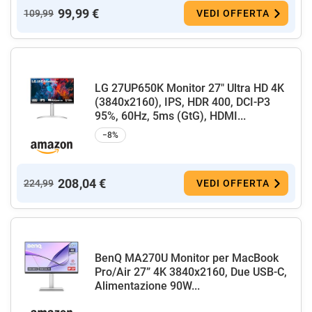
99,99 €
109,99
VEDI OFFERTA
LG 27UP650K Monitor 27" Ultra HD 4K
(3840x2160), IPS, HDR 400, DCI-P3
95%, 60Hz, 5ms (GtG), HDMI...
−8%
208,04 €
224,99
VEDI OFFERTA
BenQ MA270U Monitor per MacBook
Pro/Air 27” 4K 3840x2160, Due USB-C,
Alimentazione 90W...