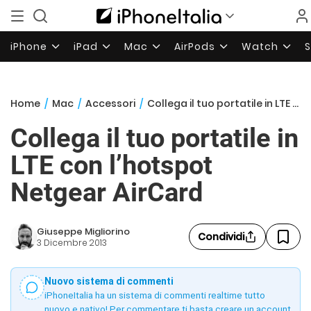
iPhone
iPad
Mac
AirPods
Watch
Home
/
Mac
/
Accessori
/
Collega il tuo portatile in LTE con l’hotspot Netgear AirCard
Collega il tuo portatile in
LTE con l’hotspot
Netgear AirCard
Giuseppe Migliorino
Condividi
3 Dicembre 2013
Nuovo sistema di commenti
iPhoneItalia ha un sistema di commenti realtime tutto
nuovo e nativo! Per commentare ti basta creare un account