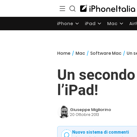
iPhone
iPad
Mac
Ai
Home
/
Mac
/
Software Mac
/
Un s
Un secondo 
l’iPad!
Giuseppe Migliorino
20 Ottobre 2013
Nuovo sistema di commenti