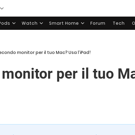
rPods
Watch
Smart Home
Forum
Tech
O
econdo monitor per il tuo Mac? Usa l’iPad!
monitor per il tuo M