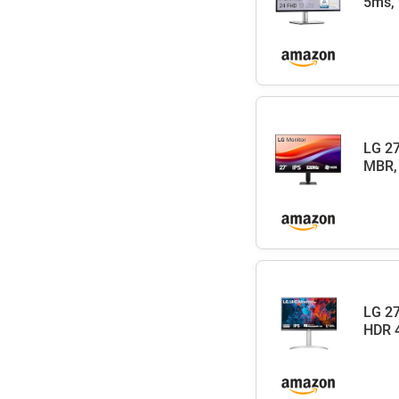
5ms, 
LG 27
MBR, 
LG 27
HDR 4