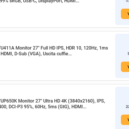
99% sRGB, USB-C, DisplayPort, HDMI...
1
U411A Monitor 27" Full HD IPS, HDR 10, 120Hz, 1ms
HDMI, D-Sub (VGA), Uscita cuffie...
UP650K Monitor 27" Ultra HD 4K (3840x2160), IPS,
00, DCI-P3 95%, 60Hz, 5ms (GtG), HDMI...
2