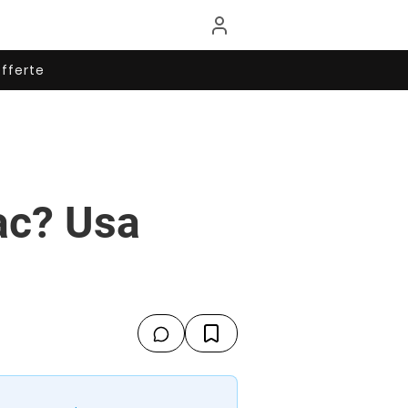
fferte
ac? Usa