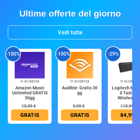
Ultime offerte del giorno
Vedi tutte
-100%
-100%
-29%
In evidenza
In evidenza
In evidenza
Amazon Music
Audible: Gratis 30
Logitech MX 
Unlimited GRATIS
gg
S Tastiera
30gg
Wireless (G
10,99 €
9,99 €
119,99 €
GRATIS
GRATIS
84,99 €