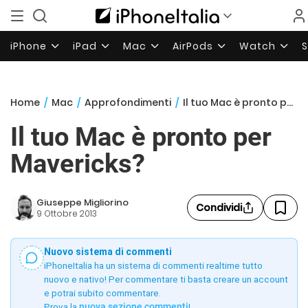
iPhone
iPad
Mac
AirPods
Watch
Home
/
Mac
/
Approfondimenti
/
Il tuo Mac è pronto per Mavericks?
Il tuo Mac è pronto per
Mavericks?
Giuseppe Migliorino
Condividi
9 Ottobre 2013
Nuovo sistema di commenti
iPhoneItalia ha un sistema di commenti realtime tutto
nuovo e nativo! Per commentare ti basta creare un account
e potrai subito commentare.
Prova la
nuova sezione commenti
!