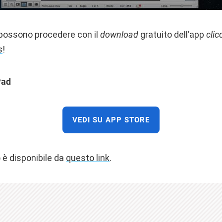
i possono procedere con il
download
gratuito dell’app
cli
s
!
Pad
VEDI SU APP STORE
p
è disponibile da
questo link
.