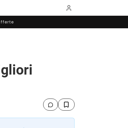
fferte
gliori