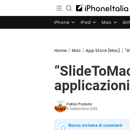
iPhone
iPad
Mac
Ai
Home
/
Mac
/
App Store (Mac)
/
“S
“SlideToMac 
applicazion
Fabio Padula
6 Settembre 2013
Nuovo sistema di commenti