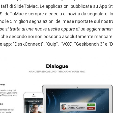
taff di SlideToMac. Le applicazioni pubblicate su App St
 SlideToMac è sempre a caccia di novità da segnalare. I
 le 5 migliori segnalazioni del mese riportate sul nostr
e si tratta di una nuova uscita oppure di un aggiorname
e che secondo noi non possono assolutamente mancare s
le app: “DeskConnect”, “Quip”, “VOX”, “Geekbench 3” e “D